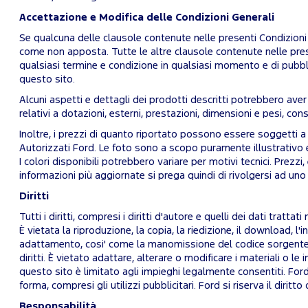
Accettazione e Modifica delle Condizioni Generali
Se qualcuna delle clausole contenute nelle presenti Condizioni G
come non apposta. Tutte le altre clausole contenute nelle present
qualsiasi termine e condizione in qualsiasi momento e di pubbl
questo sito.
Alcuni aspetti e dettagli dei prodotti descritti potrebbero ave
relativi a dotazioni, esterni, prestazioni, dimensioni e pesi, c
Inoltre, i prezzi di quanto riportato possono essere soggetti a 
Autorizzati Ford. Le foto sono a scopo puramente illustrativo 
I colori disponibili potrebbero variare per motivi tecnici. Prezzi
informazioni più aggiornate si prega quindi di rivolgersi ad u
Diritti
Tutti i diritti, compresi i diritti d'autore e quelli dei dati tratta
È vietata la riproduzione, la copia, la riedizione, il download, l'in
adattamento, cosi' come la manomissione del codice sorgente e 
diritti. È vietato adattare, alterare o modificare i materiali o l
questo sito è limitato agli impieghi legalmente consentiti. Ford si
forma, compresi gli utilizzi pubblicitari. Ford si riserva il dirit
Responsabilità