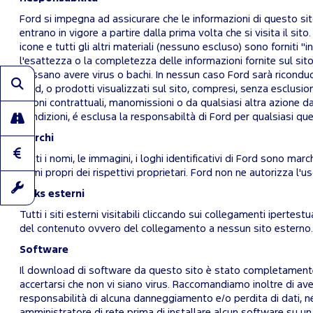
Ford si impegna ad assicurare che le informazioni di questo sit
entrano in vigore a partire dalla prima volta che si visita il sito. Se
icone e tutti gli altri materiali (nessuno escluso) sono forniti "
l'esattezza o la completezza delle informazioni fornite sul sito, 
possano avere virus o bachi. In nessun caso Ford sarà riconduci
Ford, o prodotti visualizzati sul sito, compresi, senza esclusion
azioni contrattuali, manomissioni o da qualsiasi altra azione d
Condizioni, é esclusa la responsabiltà di Ford per qualsiasi ques
Marchi
Tutti i nomi, le immagini, i loghi identificativi di Ford sono marc
nomi propri dei rispettivi proprietari. Ford non ne autorizza l'us
Links esterni
Tutti i siti esterni visitabili cliccando sui collegamenti ipertes
del contenuto ovvero del collegamento a nessun sito esterno.
Software
Il download di software da questo sito è stato completamente t
accertarsi che non vi siano virus. Raccomandiamo inoltre di ave
responsabilità di alcuna danneggiamento e/o perdita di dati, né
amministratore di rete prima di installare alcun software su u