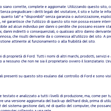
o siano corrette, complete e aggiornate. Utilizzando questo sito, co
nza pregiudicare i diritti legali del visitatore, il sito e tutte le inform
in quanto tali" e "disponibili" senza garanzia o autorizzazione, esplic
né garantisce che l'utilizzo di questo sito non possa essere interrotto
bile ad alcun individuo per danni o perdite che possano essere stati
i, danni indiretti o consequenziali, o qualsiasi altro danno derivante
annosa, che risulti derivante da o connessa all'utilizzo del sito. A 
tione attinente al funzionamento o alla fruibilità del sito.
hi di proprietà di Ford. Tutti i nomi di altri marchi, prodotti, serviz
o a nessuno che non ne sia il proprietario ovvero il licenziatario. L'e
tuali presenti su questo sito esulano dal controllo di Ford e sono vis
estato e analizzato a tutti i livelli di produzione, ma, come per 
re una versione aggiornata del back-up dell'hard disk, prima di util
 del sistema gestione dati, né di quello del computer, che possano 
n computer collegato a una rete.