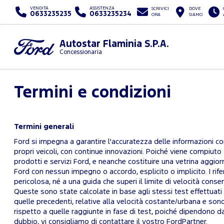
VENDITA
ASSISTENZA
SCRIVICI
DOVE
0633235235
0633235234
ORA
SIAMO
Autostar Flaminia S.P.A.
Concessionaria
Termini e condizioni
Termini generali
Ford si impegna a garantire l'accuratezza delle informazioni con
propri veicoli, con continue innovazioni. Poiché viene compiuto
prodotti e servizi Ford, e neanche costituire una vetrina aggior
Ford con nessun impegno o accordo, esplicito o implicito. I rife
pericolosa, né a una guida che superi il limite di velocità cons
Queste sono state calcolate in base agli stessi test effettuati 
quelle precedenti, relative alla velocità costante/urbana e so
rispetto a quelle raggiunte in fase di test, poiché dipendono dall
dubbio, vi consigliamo di contattare il vostro FordPartner.