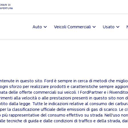
ORARI DI
APERTURA
Auto
Veicoli Commerciali
Usato
tenute in questo sito. Ford è sempre in cerca di metodi che migliori
 ogni sforzo per realizzare prodotti e caratteristiche sempre aggiorn
nata delle offerte commerciali sui veicoli. I FordPartner e i Rivendi
rimenti alla velocità o alle prestazioni presenti in questo sito non 
entito dalla legge. Tutte le indicazioni relative al consumo dei carb
per la classificazione ufficiale delle emissioni di gas di scarico. 
no più rappresentative del consumo effettivo su strada. Nell'uso nor
e tecniche di guida e dalle condizioni di traffico e della strada, dai