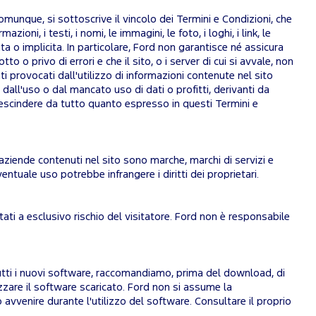
munque, si sottoscrive il vincolo dei Termini e Condizioni, che
azioni, i testi, i nomi, le immagini, le foto, i loghi, i link, le
ita o implicita. In particolare, Ford non garantisce né assicura
 o privo di errori e che il sito, o i server di cui si avvale, non
 provocati dall'utilizzo di informazioni contenute nel sito
 dall'uso o dal mancato uso di dati o profitti, derivanti da
prescindere da tutto quanto espresso in questi Termini e
i e aziende contenuti nel sito sono marche, marchi di servizi e
ventuale uso potrebbe infrangere i diritti dei proprietari.
itati a esclusivo rischio del visitatore. Ford non è responsabile
tutti i nuovi software, raccomandiamo, prima del download, di
izzare il software scaricato. Ford non si assume la
avvenire durante l'utilizzo del software. Consultare il proprio