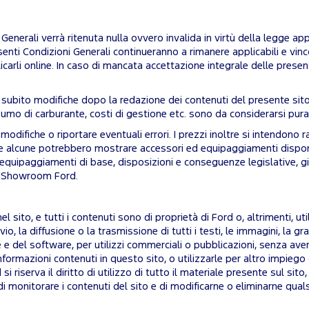
enerali verrà ritenuta nulla ovvero invalida in virtù della legge app
i Condizioni Generali continueranno a rimanere applicabili e vincolan
icarli online. In caso di mancata accettazione integrale delle prese
r subito modifiche dopo la redazione dei contenuti del presente sito
onsumo di carburante, costi di gestione etc. sono da considerarsi pura
modifiche o riportare eventuali errori. I prezzi inoltre si intendono
e alcune potrebbero mostrare accessori ed equipaggiamenti disponib
, equipaggiamenti di base, disposizioni e conseguenze legislative, giur
no Showroom Ford.
ti nel sito, e tutti i contenuti sono di proprietà di Ford o, altrimenti,
vio, la diffusione o la trasmissione di tutti i testi, le immagini, la graf
del software, per utilizzi commerciali o pubblicazioni, senza aver 
e informazioni contenuti in questo sito, o utilizzarle per altro impie
 riserva il diritto di utilizzo di tutto il materiale presente sul sito, 
to di monitorare i contenuti del sito e di modificarne o eliminarne qua